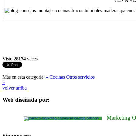
VEN A V
Visto
28174
veces
Más en esta categoría:
« Cocinas
Otros servicios
»
volver arriba
Web diseñada por:
Marketing O
Síganos en: